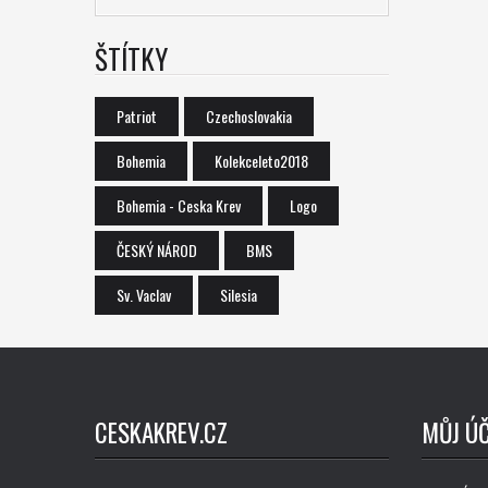
ŠTÍTKY
Patriot
Czechoslovakia
Bohemia
Kolekceleto2018
Bohemia - Ceska Krev
Logo
ČESKÝ NÁROD
BMS
Sv. Vaclav
Silesia
CESKAKREV.CZ
MŮJ Ú