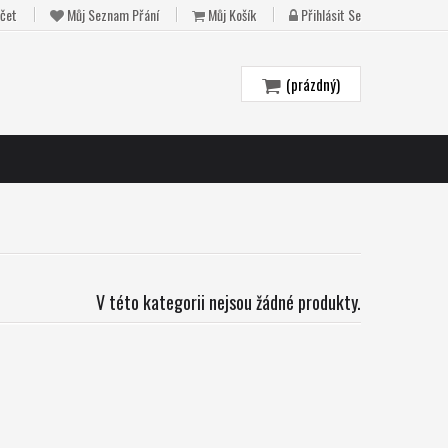
čet
Můj Seznam Přání
Můj Košík
Přihlásit Se
(prázdný)
V této kategorii nejsou žádné produkty.