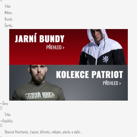
Trika
Mikiny
Bundy
Šortky
Ženy
Trika
Doplňky
Obecné
Peněženky, čepice, klíčenky, nálepky, placky a další...