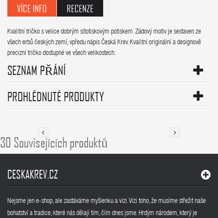
VÍCE INFO
RECENZE
Kvalitní tričko s velice dobrým sítotiskovým potiskem. Zádový motiv je sestaven ze
všech erbů českých zemí, vpředu nápis Česká Krev. Kvalitní originální a designově
precizní tričko dostupné ve všech velikostech.
SEZNAM PŘÁNÍ
PROHLÉDNUTÉ PRODUKTY
30 Souvisejících produktů
CESKAKREV.CZ
Nejsme jen e-shop, ale zastáváme myšlenku a vizi. Vizi toho, že musíme střežit naše
bohatství a tradice, které nás dělají tím, čím dnes jsme. Hrdým národem, který je