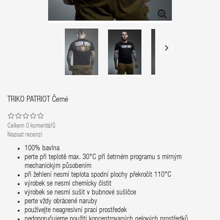
TRIKO PATRIOT Černé
Celkem
0
komentářů
Napsat recenzi
100% bavlna
perte při teplotě max. 30°C při šetrném programu s mírným
mechanickým působením
při žehlení nesmí teplota spodní plochy překročit 110°C
výrobek se nesmí chemicky čistit
výrobek se nesmí sušit v bubnové sušičce
perte vždy obrácené naruby
používejte neagresivní prací prostředek
nedoporučujeme použití koncentrovaných gelových prostředků