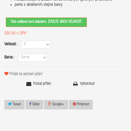
perte s oblečením stejné barvy
Tato velikost není skladem. ZVOLTE JINOU VELIKOST.
550 Kč
s DPH
Velikost :
Barva :
Přidat na seznam přání
Poslat příteli
Vytisknout
Tweet
Sdílet
Google+
Pinterest