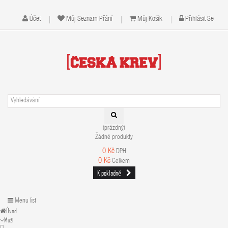
Účet
Můj Seznam Přání
Můj Košík
Přihlásit Se
(prázdný)
Žádné produkty
0 Kč
DPH
0 Kč
Celkem
K pokladně
Menu list
Úvod
Muži