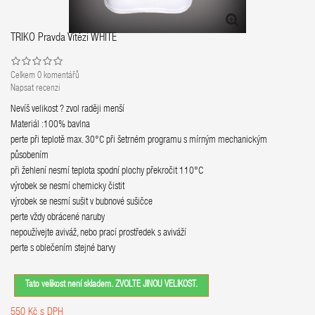
TRIKO Pravda Vítězí WHITE
Celkem
0
komentářů
Napsat recenzi
Nevíš velikost ? zvol raději menší
Materiál :100% bavlna
perte při teplotě max. 30°C při šetrném programu s mírným mechanickým
působením
při žehlení nesmí teplota spodní plochy překročit 110°C
výrobek se nesmí chemicky čistit
výrobek se nesmí sušit v bubnové sušičce
perte vždy obrácené naruby
nepoužívejte aviváž, nebo prací prostředek s aviváží
perte s oblečením stejné barvy
Tato velikost není skladem. ZVOLTE JINOU VELIKOST.
550 Kč
s DPH