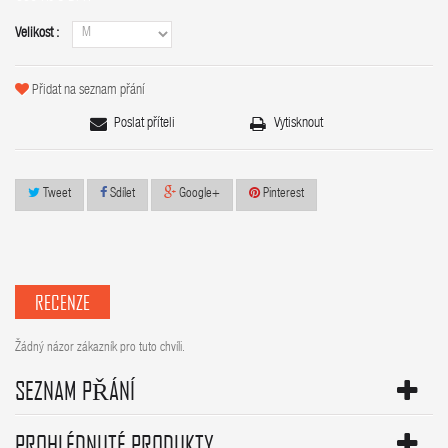
Velikost :
Přidat na seznam přání
Poslat příteli
Vytisknout
Tweet
Sdílet
Google+
Pinterest
RECENZE
Žádný názor zákazník pro tuto chvíli.
SEZNAM PŘÁNÍ
PROHLÉDNUTÉ PRODUKTY