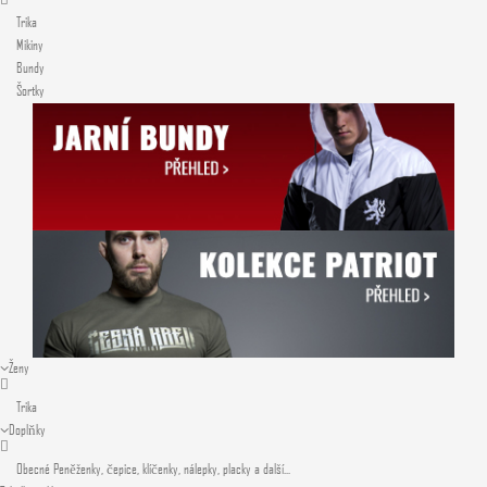
Trika
Mikiny
Bundy
Šortky
Ženy
Trika
Doplňky
Obecné
Peněženky, čepice, klíčenky, nálepky, placky a další...