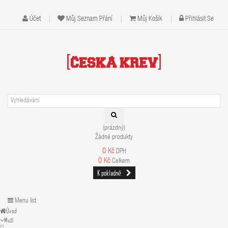
Účet
Můj Seznam Přání
Můj Košík
Přihlásit Se
(prázdný)
Žádné produkty
0 Kč
DPH
0 Kč
Celkem
K pokladně
Menu list
Úvod
Muži