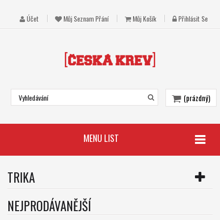
Účet
Můj Seznam Přání
Můj Košík
Přihlásit Se
(prázdný)
MENU LIST
TRIKA
NEJPRODÁVANĚJŠÍ