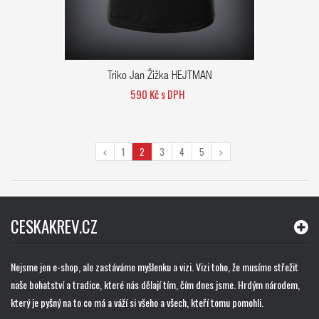
Triko Jan Žižka HEJTMAN
590 Kč s DPH
1
2
3
4
5
CESKAKREV.CZ
Nejsme jen e-shop, ale zastáváme myšlenku a vizi. Vizi toho, že musíme střežit
naše bohatství a tradice, které nás dělají tím, čím dnes jsme. Hrdým národem,
který je pyšný na to co má a váží si všeho a všech, kteří tomu pomohli.